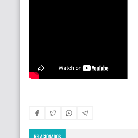
Himno Jornada Mundial Vida Consagrada 202
Maxi Larghi - María viste de pueblo
Fruto del Madero ft Pablo Martinez - Volver a 
RELACIONADOS