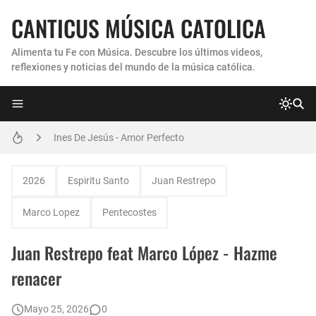
CANTICUS MÚSICA CATOLICA
Alimenta tu Fe con Música. Descubre los últimos videos,
reflexiones y noticias del mundo de la música católica.
Coro Laraland - Aunque no lo pueda ver
Ines De Jesús - Amor Perfecto
Hermana Martha Isabel y Abel Mauricio López Pérez - ¿Dónde ubicaste a Jesús? (Canción de Navidad)
Verónica Sanfilippo - Mi Roca
2026
Espiritu Santo
Juan Restrepo
Son By Four - Seremos Santos
Marco Lopez
Pentecostes
Athenas - Reina del Parana (Virgen de Itati)
Juan Restrepo feat Marco López - Hazme
Inés De Jesús - Vuelve A Mi
renacer
Himno Jornada Mundial Vida Consagrada 2026
Mayo 25, 2026
0