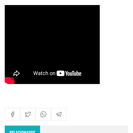
Maxi Larghi - María viste de pueblo
Fruto del Madero ft Pablo Martinez - Volver a Empezar
RELACIONADOS