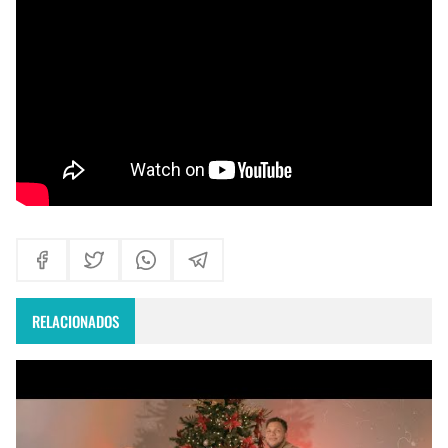
Maxi Larghi - María viste de pueblo
Fruto del Madero ft Pablo Martinez - Volver a Empezar
RELACIONADOS