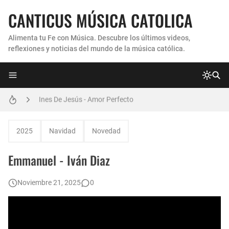
CANTICUS MÚSICA CATOLICA
Alimenta tu Fe con Música. Descubre los últimos videos,
reflexiones y noticias del mundo de la música católica.
Coro Laraland - Aunque no lo pueda ver
Ines De Jesús - Amor Perfecto
Hermana Martha Isabel y Abel Mauricio López Pérez - ¿Dónde ubicaste a Jesús? (Canción de Navidad)
Verónica Sanfilippo - Mi Roca
2025
Navidad
Novedad
Son By Four - Seremos Santos
Emmanuel - Iván Diaz
Athenas - Reina del Parana (Virgen de Itati)
Noviembre 21, 2025
0
Inés De Jesús - Vuelve A Mi
Himno Jornada Mundial Vida Consagrada 2026