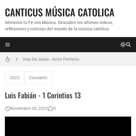
CANTICUS MÚSICA CATOLICA
Alimenta tu Fe con Música. Descubre los últimos videos,
reflexiones y noticias del mundo de la música católica.
Coro Laraland - Aunque no lo pueda ver
Ines De Jesús - Amor Perfecto
Hermana Martha Isabel y Abel Mauricio López Pérez - ¿Dónde ubicaste a Jesús? (Canción de Navidad)
2025
Concierto
Verónica Sanfilippo - Mi Roca
Luis Fabián - 1 Corintios 13
Son By Four - Seremos Santos
Noviembre 28, 2025
0
Athenas - Reina del Parana (Virgen de Itati)
Inés De Jesús - Vuelve A Mi