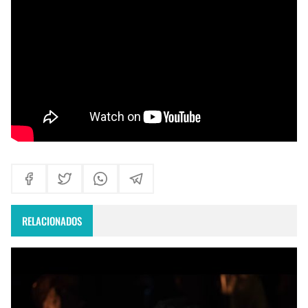
Himno Jornada Mundial Vida Consagrada 2026
Maxi Larghi - María viste de pueblo
Fruto del Madero ft Pablo Martinez - Volver a Empezar
RELACIONADOS