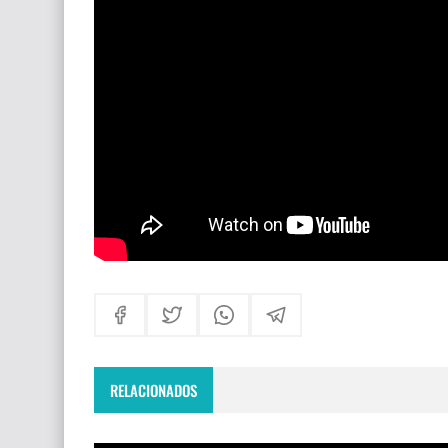
Himno Jornada Mundial Vida Consagrada 202
Maxi Larghi - María viste de pueblo
Fruto del Madero ft Pablo Martinez - Volver a 
RELACIONADOS