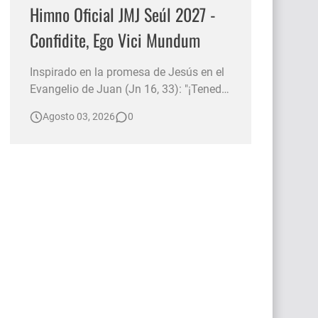
Himno Oficial JMJ Seúl 2027 -
Confidite, Ego Vici Mundum
Inspirado en la promesa de Jesús en el
Evangelio de Juan (Jn 16, 33): "¡Tened
valor! Yo he vencido al mundo" , este
Agosto 03, 2026
0
himno invita a renovar la fe y la
esperanza ante cualquier desafío. Nos
recuerda que la presencia de Cristo nos
acompaña siempre, animándonos a ser
luz para los demás y a ca…