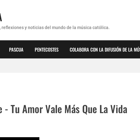
A
 reflexiones y noticias del mundo de la música católica.
PASCUA
PENTECOSTES
COLABORA CON LA DIFUSIÓN DE LA MÚ
érez - ¿Dónde ubicaste a Jesús? (Canción de Navidad)
e - Tu Amor Vale Más Que La Vida