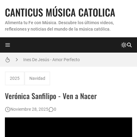
CANTICUS MÚSICA CATOLICA
Alimenta tu Fe con Música. Descubre los últimos videos,
reflexiones y noticias del mundo de la música católica.
Coro Laraland - Aunque no lo pueda ver
Ines De Jesús - Amor Perfecto
Hermana Martha Isabel y Abel Mauricio López Pérez - ¿Dónde ubicaste a Jesús? (Canción de Navidad)
2025
Navidad
Verónica Sanfilippo - Mi Roca
Verónica Sanfilipo - Ven a Nacer
Son By Four - Seremos Santos
Noviembre 28, 2025
0
Athenas - Reina del Parana (Virgen de Itati)
Inés De Jesús - Vuelve A Mi