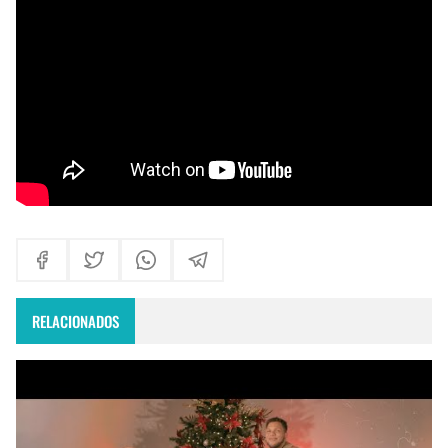
Himno Jornada Mundial Vida Consagrada 2026
Maxi Larghi - María viste de pueblo
Fruto del Madero ft Pablo Martinez - Volver a Empezar
RELACIONADOS