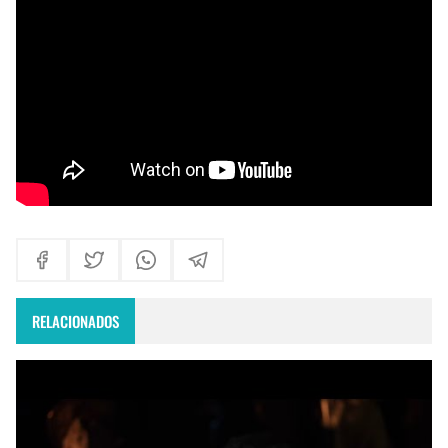
Himno Jornada Mundial Vida Consagrada 2026
Maxi Larghi - María viste de pueblo
Fruto del Madero ft Pablo Martinez - Volver a Empezar
RELACIONADOS