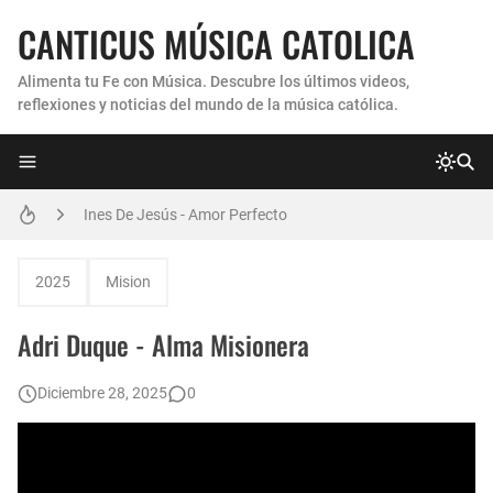
CANTICUS MÚSICA CATOLICA
Alimenta tu Fe con Música. Descubre los últimos videos,
reflexiones y noticias del mundo de la música católica.
Coro Laraland - Aunque no lo pueda ver
Ines De Jesús - Amor Perfecto
Hermana Martha Isabel y Abel Mauricio López Pérez - ¿Dónde ubicaste a Jesús? (Canción de Navidad)
2025
Mision
Verónica Sanfilippo - Mi Roca
Adri Duque - Alma Misionera
Son By Four - Seremos Santos
Diciembre 28, 2025
0
Athenas - Reina del Parana (Virgen de Itati)
Inés De Jesús - Vuelve A Mi