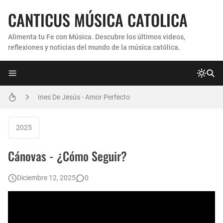
CANTICUS MÚSICA CATOLICA
Alimenta tu Fe con Música. Descubre los últimos videos,
reflexiones y noticias del mundo de la música católica.
Coro Laraland - Aunque no lo pueda ver
Ines De Jesús - Amor Perfecto
Hermana Martha Isabel y Abel Mauricio López Pérez - ¿Dónde ubicaste a Jesús? (Canción de Navidad)
2025
Verónica Sanfilippo - Mi Roca
Cánovas - ¿Cómo Seguir?
Son By Four - Seremos Santos
Diciembre 12, 2025
0
Athenas - Reina del Parana (Virgen de Itati)
Inés De Jesús - Vuelve A Mi