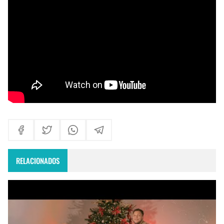
Himno Jornada Mundial Vida Consagrada 2026
Maxi Larghi - María viste de pueblo
Fruto del Madero ft Pablo Martinez - Volver a Empezar
RELACIONADOS