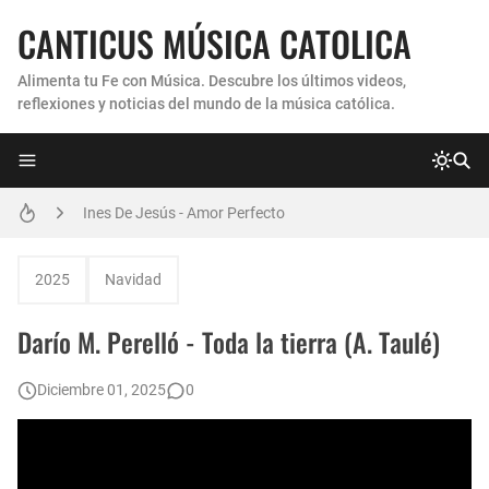
CANTICUS MÚSICA CATOLICA
Alimenta tu Fe con Música. Descubre los últimos videos,
reflexiones y noticias del mundo de la música católica.
Coro Laraland - Aunque no lo pueda ver
Ines De Jesús - Amor Perfecto
Hermana Martha Isabel y Abel Mauricio López Pérez - ¿Dónde ubicaste a Jesús? (Canción de Navidad)
2025
Navidad
Verónica Sanfilippo - Mi Roca
Darío M. Perelló - Toda la tierra (A. Taulé)
Son By Four - Seremos Santos
Diciembre 01, 2025
0
Athenas - Reina del Parana (Virgen de Itati)
Inés De Jesús - Vuelve A Mi