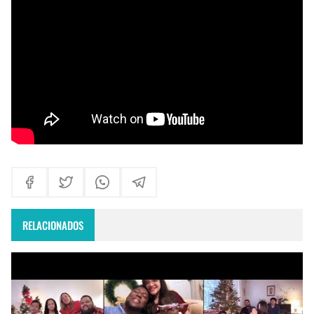
Himno Jornada Mundial Vida Consagrada 2026
Maxi Larghi - María viste de pueblo
Fruto del Madero ft Pablo Martinez - Volver a Empezar
RELACIONADOS