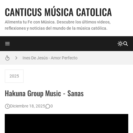
CANTICUS MÚSICA CATOLICA
Alimenta tu Fe con Música. Descubre los últimos videos,
reflexiones y noticias del mundo de la música católica.
Coro Laraland - Aunque no lo pueda ver
Ines De Jesús - Amor Perfecto
Hermana Martha Isabel y Abel Mauricio López Pérez - ¿Dónde ubicaste a Jesús? (Canción de Navidad)
2025
Verónica Sanfilippo - Mi Roca
Hakuna Group Music - Sanas
Son By Four - Seremos Santos
Diciembre 18, 2025
0
Athenas - Reina del Parana (Virgen de Itati)
Inés De Jesús - Vuelve A Mi