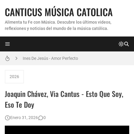
CANTICUS MÚSICA CATOLICA
Alimenta tu Fe con Música. Descubre los últimos videos,
reflexiones y noticias del mundo de la música católica.
Coro Laraland - Aunque no lo pueda ver
Ines De Jesús - Amor Perfecto
Hermana Martha Isabel y Abel Mauricio López Pérez - ¿Dónde ubicaste a Jesús? (Canción de Navidad)
2026
Verónica Sanfilippo - Mi Roca
Joaquin Chávez, Via Cantus - Esto Que Soy,
Son By Four - Seremos Santos
Eso Te Doy
Athenas - Reina del Parana (Virgen de Itati)
Enero 31, 2026
0
Inés De Jesús - Vuelve A Mi