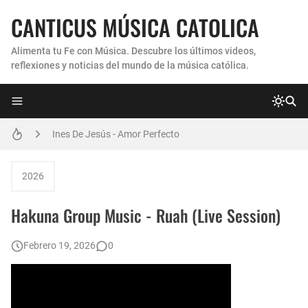
CANTICUS MÚSICA CATOLICA
Alimenta tu Fe con Música. Descubre los últimos videos,
reflexiones y noticias del mundo de la música católica.
Coro Laraland - Aunque no lo pueda ver
Ines De Jesús - Amor Perfecto
Hermana Martha Isabel y Abel Mauricio López Pérez - ¿Dónde ubicaste a Jesús? (Canción de Navidad)
2026
Verónica Sanfilippo - Mi Roca
Hakuna Group Music - Ruah (Live Session)
Son By Four - Seremos Santos
Febrero 19, 2026
0
Athenas - Reina del Parana (Virgen de Itati)
Inés De Jesús - Vuelve A Mi