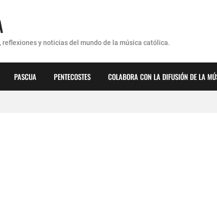
A
 reflexiones y noticias del mundo de la música católica.
PASCUA
PENTECOSTES
COLABORA CON LA DIFUSIÓN DE LA MÚ
érez - ¿Dónde ubicaste a Jesús? (Canción de Navidad)