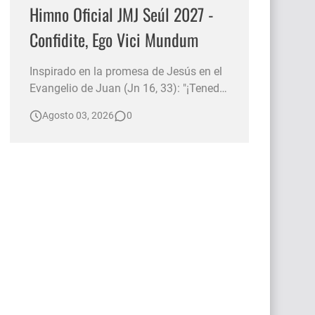
Himno Oficial JMJ Seúl 2027 -
Confidite, Ego Vici Mundum
Inspirado en la promesa de Jesús en el
Evangelio de Juan (Jn 16, 33): "¡Tened
valor! Yo he vencido al mundo" , este
Agosto 03, 2026
0
himno invita a renovar la fe y la
esperanza ante cualquier desafío. Nos
recuerda que la presencia de Cristo nos
acompaña siempre, animándonos a ser
luz para los demás y a ca…