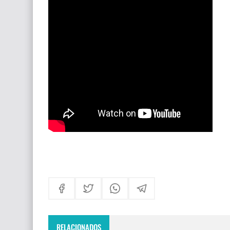
Himno Jornada Mundial Vida Consagrada 202
Maxi Larghi - María viste de pueblo
Fruto del Madero ft Pablo Martinez - Volver a 
RELACIONADOS