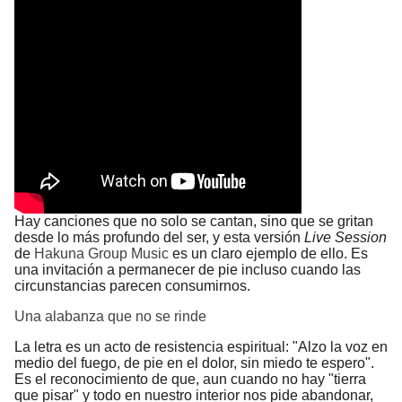
Himno Jornada Mundial Vida Consagrada 2026
Maxi Larghi - María viste de pueblo
Fruto del Madero ft Pablo Martinez - Volver a Empezar
Hay canciones que no solo se cantan, sino que se gritan
desde lo más profundo del ser, y esta versión
Live Session
de
Hakuna Group Music
es un claro ejemplo de ello. Es
una invitación a permanecer de pie incluso cuando las
circunstancias parecen consumirnos.
Una alabanza que no se rinde
La letra es un acto de resistencia espiritual: "Alzo la voz en
medio del fuego, de pie en el dolor, sin miedo te espero".
Es el reconocimiento de que, aun cuando no hay "tierra
que pisar" y todo en nuestro interior nos pide abandonar,