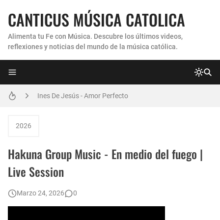
CANTICUS MÚSICA CATOLICA
Alimenta tu Fe con Música. Descubre los últimos videos,
reflexiones y noticias del mundo de la música católica.
Coro Laraland - Aunque no lo pueda ver
Ines De Jesús - Amor Perfecto
Hermana Martha Isabel y Abel Mauricio López Pérez - ¿Dónde ubicaste a Jesús? (Canción de Navidad)
2026
Verónica Sanfilippo - Mi Roca
Hakuna Group Music - En medio del fuego |
Son By Four - Seremos Santos
Live Session
Athenas - Reina del Parana (Virgen de Itati)
Marzo 24, 2026
0
Inés De Jesús - Vuelve A Mi