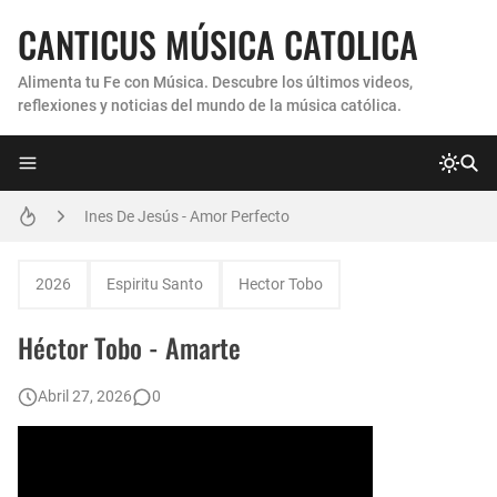
CANTICUS MÚSICA CATOLICA
Alimenta tu Fe con Música. Descubre los últimos videos,
reflexiones y noticias del mundo de la música católica.
Coro Laraland - Aunque no lo pueda ver
Ines De Jesús - Amor Perfecto
Hermana Martha Isabel y Abel Mauricio López Pérez - ¿Dónde ubicaste a Jesús? (Canción de Navidad)
2026
Espiritu Santo
Hector Tobo
Verónica Sanfilippo - Mi Roca
Héctor Tobo - Amarte
Son By Four - Seremos Santos
Abril 27, 2026
0
Athenas - Reina del Parana (Virgen de Itati)
Inés De Jesús - Vuelve A Mi