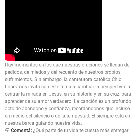
Himno Jornada Mundial Vida Consagrada 2026
Maxi Larghi - María viste de pueblo
Fruto del Madero ft Pablo Martinez - Volver a Empezar
Hay momentos en los que nuestras oraciones se llenan de
pedidos, de miedos y del recuento de nuestros propios
sufrimientos. Sin embargo, la cantautora católica Chio
López nos invita con este tema a cambiar la perspectiva: a
centrar la mirada en Jesús, en su historia y en su cruz, para
aprender de su amor verdadero. La canción es un profundo
acto de abandono y confianza, recordándonos que incluso
en medio del silencio o de la tempestad, Él siempre está en
nuestra barca guiando nuestra vida.
💬
Comentá:
¿Qué parte de tu vida te cuesta más entregar