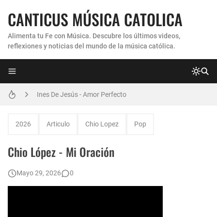
CANTICUS MÚSICA CATOLICA
Alimenta tu Fe con Música. Descubre los últimos videos,
reflexiones y noticias del mundo de la música católica.
Coro Laraland - Aunque no lo pueda ver
Ines De Jesús - Amor Perfecto
Hermana Martha Isabel y Abel Mauricio López Pérez - ¿Dónde ubicaste a Jesús? (Canción de Navidad)
2026
Articulo
Chio Lopez
Pop
Verónica Sanfilippo - Mi Roca
Chio López - Mi Oración
Son By Four - Seremos Santos
Mayo 29, 2026
0
Athenas - Reina del Parana (Virgen de Itati)
Inés De Jesús - Vuelve A Mi