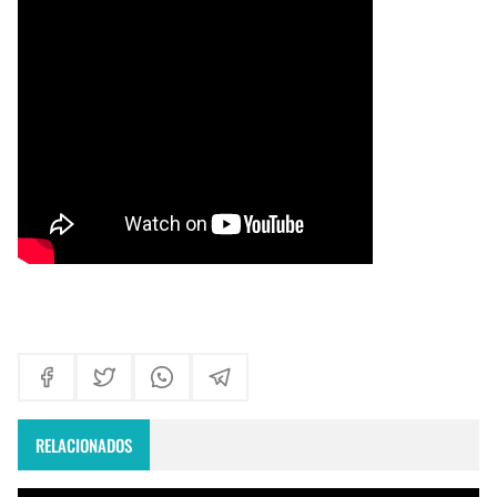
Himno Jornada Mundial Vida Consagrada 2026
Maxi Larghi - María viste de pueblo
Fruto del Madero ft Pablo Martinez - Volver a Empezar
RELACIONADOS