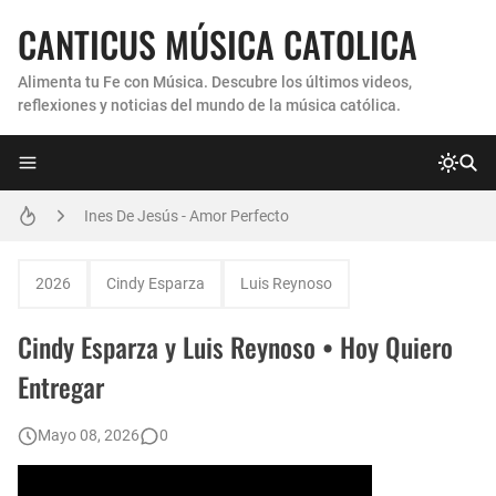
CANTICUS MÚSICA CATOLICA
Alimenta tu Fe con Música. Descubre los últimos videos,
reflexiones y noticias del mundo de la música católica.
Coro Laraland - Aunque no lo pueda ver
Ines De Jesús - Amor Perfecto
Hermana Martha Isabel y Abel Mauricio López Pérez - ¿Dónde ubicaste a Jesús? (Canción de Navidad)
2026
Cindy Esparza
Luis Reynoso
Verónica Sanfilippo - Mi Roca
Cindy Esparza y Luis Reynoso • Hoy Quiero
Son By Four - Seremos Santos
Entregar
Athenas - Reina del Parana (Virgen de Itati)
Mayo 08, 2026
0
Inés De Jesús - Vuelve A Mi