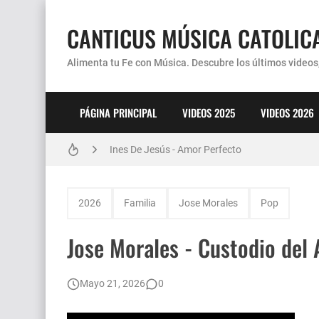
CANTICUS MÚSICA CATOLIC
Alimenta tu Fe con Música. Descubre los últimos videos,
PÁGINA PRINCIPAL
VIDEOS 2025
VIDEOS 2026
Coro Laraland - Aunque no lo pueda ver
Ines De Jesús - Amor Perfecto
Hermana Martha Isabel y Abel Mauricio López P
2026
Familia
Jose Morales
Pop
Verónica Sanfilippo - Mi Roca
Jose Morales - Custodio del
Son By Four - Seremos Santos
Athenas - Reina del Parana (Virgen de Itati)
Mayo 21, 2026
0
Inés De Jesús - Vuelve A Mi