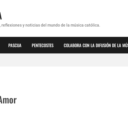
A
 reflexiones y noticias del mundo de la música católica.
PASCUA
PENTECOSTES
COLABORA CON LA DIFUSIÓN DE LA MÚ
érez - ¿Dónde ubicaste a Jesús? (Canción de Navidad)
 Amor