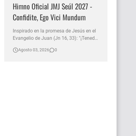
Himno Oficial JMJ Seúl 2027 -
Confidite, Ego Vici Mundum
Inspirado en la promesa de Jesús en el
Evangelio de Juan (Jn 16, 33): "¡Tened
valor! Yo he vencido al mundo" , este
Agosto 03, 2026
0
himno invita a renovar la fe y la
esperanza ante cualquier desafío. Nos
recuerda que la presencia de Cristo nos
acompaña siempre, animándonos a ser
luz para los demás y a ca…