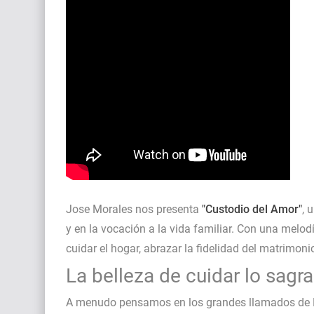
Himno Jornada Mundial Vida Consagrada 202
Maxi Larghi - María viste de pueblo
Fruto del Madero ft Pablo Martinez - Volver a 
Jose Morales nos presenta
"Custodio del Amor"
, 
y en la vocación a la vida familiar. Con una melodí
cuidar el hogar, abrazar la fidelidad del matrimon
La belleza de cuidar lo sagr
A menudo pensamos en los grandes llamados de Di