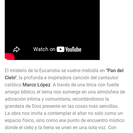
Himno Jornada Mundial Vida Consagrada 2026
Maxi Larghi - María viste de pueblo
Fruto del Madero ft Pablo Martinez - Volver a Empezar
El misterio de la Eucaristía se vuelve melodía en
"Pan del
Cielo"
, la profunda e inspiradora canción del cantautor
católico
Marco López
. A través de una lírica con fuerte
arraigo bíblico, el tema nos sumerge en una atmósfera de
adoración íntima y comunitaria, recordándonos la
grandeza de Dios presente en las cosas más sencillas.
La obra nos invita a contemplar el altar no solo como un
espacio físico, sino como ese punto de encuentro místico
donde el cielo y la tierra se unen en una sola voz. Con