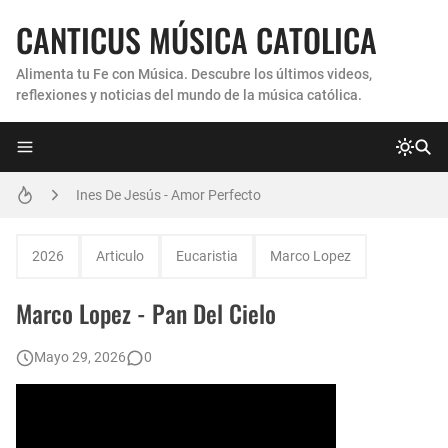
CANTICUS MÚSICA CATOLICA
Alimenta tu Fe con Música. Descubre los últimos videos,
reflexiones y noticias del mundo de la música católica.
Coro Laraland - Aunque no lo pueda ver
Ines De Jesús - Amor Perfecto
Hermana Martha Isabel y Abel Mauricio López Pérez - ¿Dónde ubicaste a Jesús? (Canción de Navidad)
2026
Articulo
Eucaristia
Marco Lopez
Verónica Sanfilippo - Mi Roca
Marco Lopez - Pan Del Cielo
Son By Four - Seremos Santos
Mayo 29, 2026
0
Athenas - Reina del Parana (Virgen de Itati)
Inés De Jesús - Vuelve A Mi