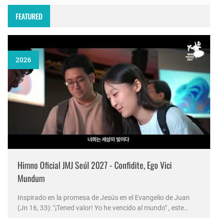
FEATURED
2026
Himno Oficial JMJ Seúl 2027 - Confidite, Ego Vici
Mundum
Inspirado en la promesa de Jesús en el Evangelio de Juan
(Jn 16, 33): "¡Tened valor! Yo he vencido al mundo" , este