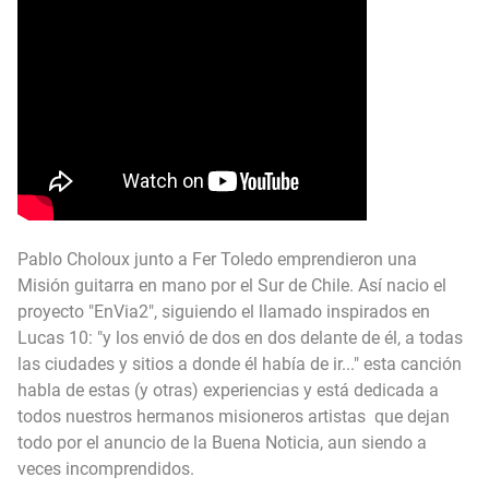
Pablo Choloux junto a Fer Toledo emprendieron una
Misión guitarra en mano por el Sur de Chile. Así nacio el
proyecto "EnVia2", siguiendo el llamado inspirados en
Lucas 10: "y los envió de dos en dos delante de él, a todas
las ciudades y sitios a donde él había de ir..." esta canción
habla de estas (y otras) experiencias y está dedicada a
todos nuestros hermanos misioneros artistas que dejan
todo por el anuncio de la Buena Noticia, aun siendo a
veces incomprendidos.