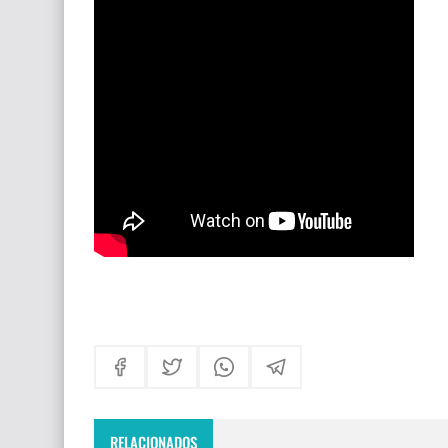
Himno Jornada Mundial Vida Consagrada 202
Maxi Larghi - María viste de pueblo
Fruto del Madero ft Pablo Martinez - Volver a 
RELACIONADOS