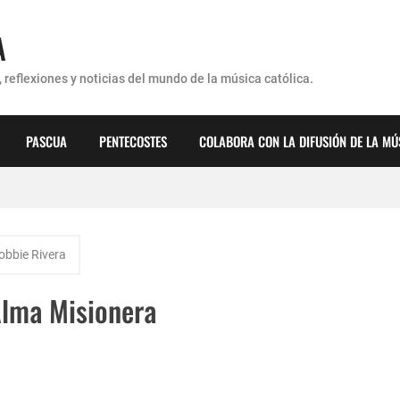
A
 reflexiones y noticias del mundo de la música católica.
PASCUA
PENTECOSTES
COLABORA CON LA DIFUSIÓN DE LA MÚ
érez - ¿Dónde ubicaste a Jesús? (Canción de Navidad)
obbie Rivera
Alma Misionera