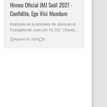
Himno Oficial JMJ Seúl 2027 -
Confidite, Ego Vici Mundum
Inspirado en la promesa de Jesús en el
Evangelio de Juan (Jn 16, 33): "¡Tened
valor! Yo he vencido al mundo" , este
Agosto 03, 2026
0
himno invita a renovar la fe y la
esperanza ante cualquier desafío. Nos
recuerda que la presencia de Cristo nos
acompaña siempre, animándonos a ser
luz para los demás y a ca…