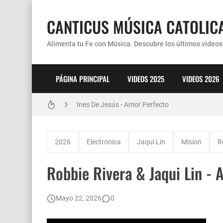
CANTICUS MÚSICA CATOLIC
Alimenta tu Fe con Música. Descubre los últimos videos,
PÁGINA PRINCIPAL
VIDEOS 2025
VIDEOS 2026
Coro Laraland - Aunque no lo pueda ver
Ines De Jesús - Amor Perfecto
Hermana Martha Isabel y Abel Mauricio López P
2026
Electronica
Jaqui Lin
Mision
R
Verónica Sanfilippo - Mi Roca
Robbie Rivera & Jaqui Lin - 
Son By Four - Seremos Santos
Athenas - Reina del Parana (Virgen de Itati)
Mayo 22, 2026
0
Inés De Jesús - Vuelve A Mi