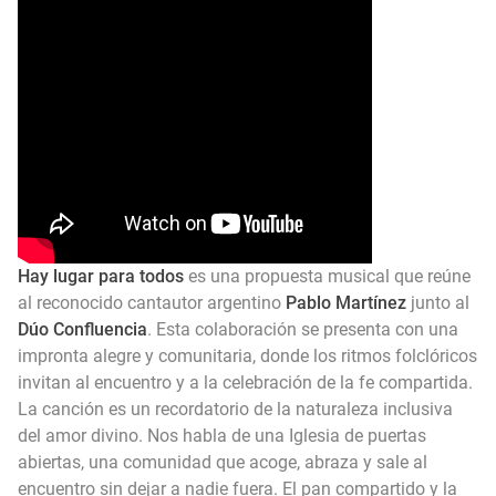
Himno Jornada Mundial Vida Consagrada 2026
Maxi Larghi - María viste de pueblo
Fruto del Madero ft Pablo Martinez - Volver a Empezar
Hay lugar para todos
es una propuesta musical que reúne
al reconocido cantautor argentino
Pablo Martínez
junto al
Dúo Confluencia
. Esta colaboración se presenta con una
impronta alegre y comunitaria, donde los ritmos folclóricos
invitan al encuentro y a la celebración de la fe compartida.
La canción es un recordatorio de la naturaleza inclusiva
del amor divino. Nos habla de una Iglesia de puertas
abiertas, una comunidad que acoge, abraza y sale al
encuentro sin dejar a nadie fuera. El pan compartido y la