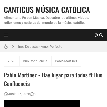
CANTICUS MÚSICA CATOLICA
Alimenta tu Fe con Música. Descubre los últimos videos,
reflexiones y noticias del mundo de la música católica.
Coro Laraland - Aunque no lo pueda ver
Ines De Jesús - Amor Perfecto
Hermana Martha Isabel y Abel Mauricio López Pérez - ¿Dónde ubicaste a Jesús? (Canción de Navidad)
2026
Duo Confluencia
Pablo Martinez
Verónica Sanfilippo - Mi Roca
Pablo Martinez - Hay lugar para todos ft Duo
Son By Four - Seremos Santos
Confluencia
Athenas - Reina del Parana (Virgen de Itati)
Junio 17, 2026
0
Inés De Jesús - Vuelve A Mi