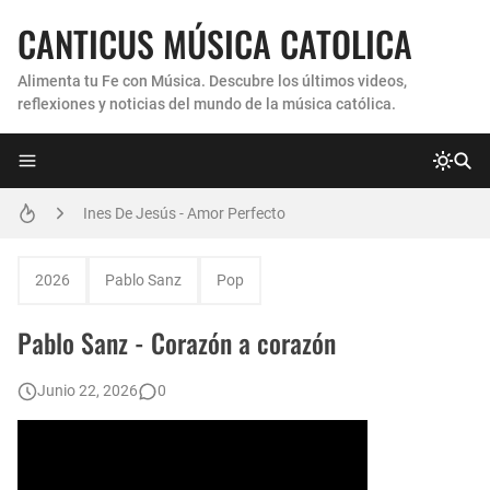
CANTICUS MÚSICA CATOLICA
Alimenta tu Fe con Música. Descubre los últimos videos,
reflexiones y noticias del mundo de la música católica.
Coro Laraland - Aunque no lo pueda ver
Ines De Jesús - Amor Perfecto
Hermana Martha Isabel y Abel Mauricio López Pérez - ¿Dónde ubicaste a Jesús? (Canción de Navidad)
2026
Pablo Sanz
Pop
Verónica Sanfilippo - Mi Roca
Pablo Sanz - Corazón a corazón
Son By Four - Seremos Santos
Junio 22, 2026
0
Athenas - Reina del Parana (Virgen de Itati)
Inés De Jesús - Vuelve A Mi