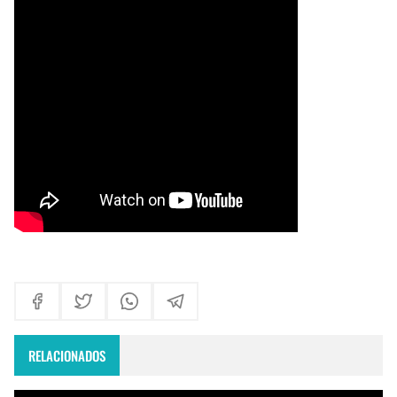
Himno Jornada Mundial Vida Consagrada 2026
Maxi Larghi - María viste de pueblo
Fruto del Madero ft Pablo Martinez - Volver a Empezar
RELACIONADOS