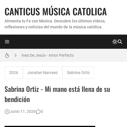
CANTICUS MÚSICA CATOLICA
Alimenta tu Fe con Música. Descubre los últimos videos,
reflexiones y noticias del mundo de la música católica.
Coro Laraland - Aunque no lo pueda ver
Ines De Jesús - Amor Perfecto
Hermana Martha Isabel y Abel Mauricio López Pérez - ¿Dónde ubicaste a Jesús? (Canción de Navidad)
2026
Jonatan Narvaez
Sabrina Ortiz
Verónica Sanfilippo - Mi Roca
Sabrina Ortiz - Mi mano está llena de su
Son By Four - Seremos Santos
bendición
Athenas - Reina del Parana (Virgen de Itati)
Junio 11, 2026
0
Inés De Jesús - Vuelve A Mi